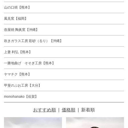
山の口焼【熊本】
風見窯【福岡】
壺屋焼 陶眞窯【沖縄】
吹きガラス工房 彩砂（るり）【沖縄】
上妻 利弘【熊本】
一勝地曲げ そそぎ工房【熊本】
ヤマチク【熊本】
甲斐のぶお工房【大分】
monohanako【佐賀】
おすすめ順
|
価格順
|
新着順