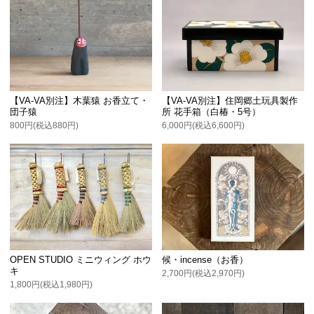
【VA-VA別注】木葉猿 お香立て・
【VA-VA別注】住岡郷土玩具製作
団子猿
所 花手箱（白椿・5号）
800円(税込880円)
6,000円(税込6,600円)
OPEN STUDIO ミニウィング ホウ
候・incense（お香）
キ
2,700円(税込2,970円)
1,800円(税込1,980円)