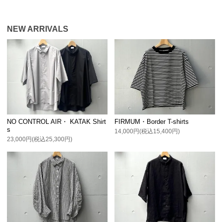
NEW ARRIVALS
NO CONTROL AIR・ KATAK Shirt
FIRMUM・Border T-shirts
s
14,000円(税込15,400円)
23,000円(税込25,300円)