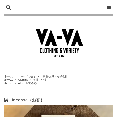
ホーム
>
Tools ／ 用品
>
［民藝玩具・その他］
ホーム
>
Clothing ／ 洋服
>
候
ホーム
>
All ／ 全てみる
候・incense（お香）