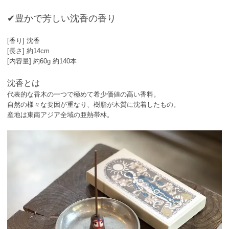
✔︎豊かで芳しい沈香の香り
[香り] 沈香
[長さ] 約14cm
[内容量] 約60g 約140本
沈香とは
代表的な香木の一つで極めて希少価値の高い香料。
自然の様々な要因が重なり、樹脂が木質に沈着したもの。
産地は東南アジア全域の亜熱帯林。