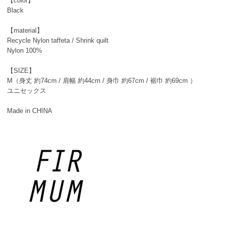
【color】
Black
【material】
Recycle Nylon taffeta / Shrink quilt
Nylon 100%
【SIZE】
M（身丈 約74cm / 肩幅 約44cm / 身巾 約67cm / 裾巾 約69cm ）
ユニセックス
Made in CHINA