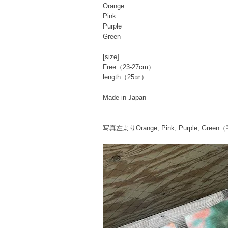
Orange
Pink
Purple
Green
[size]
Free（23-27cm）
length（25㎝）
Made in Japan
写真左よりOrange, Pink, Purp