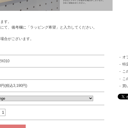
ります。
面にて、備考欄に「ラッピング希望」と入力してください。
る場合がございます。
オ
2X010
特
こ
こ
00円(税込3,190円)
買