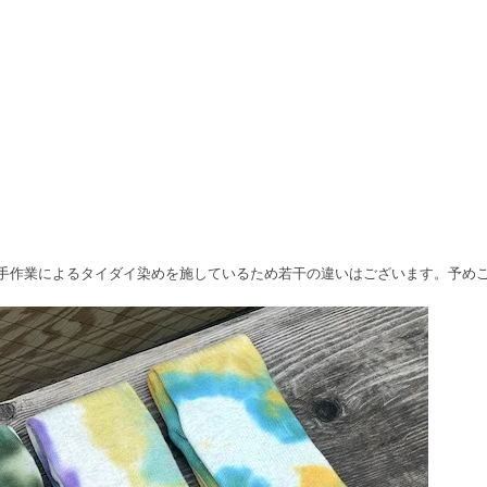
le, Green（手作業によるタイダイ染めを施しているため若干の違いはございます。