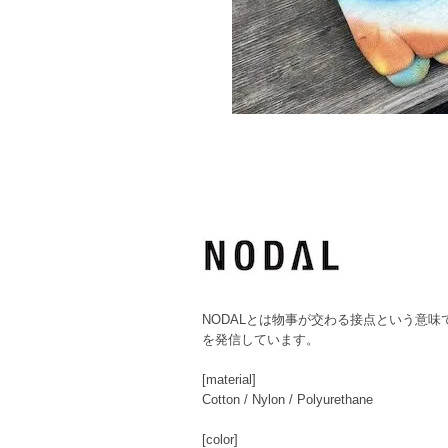
NODALとは物事が交わる接点という意
を発信しています。
[material]
Cotton / Nylon / Polyurethane
[color]