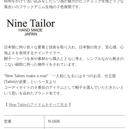
時間をかけて洗い込みをしたシワ感が魅力のピンチェック生地とラフな
風合いのブラックデニム生地の２色展開です。
日本製に拘り色々な要素と技術を取り入れ、日本製の良さ、安心感、心
地よさを表現するナインテイラー。
帽子一つ一つを糸や素材から職人とともに考え、シンプルながら飽きの
こない細部に拘った物作りをされています。
"Nine Tailors make a man"「一人前になるには９つのお店、仕立屋
(Tailor)が必要」という一文より
コーディネイトの９番目のアイテムとして帽子を選んでいただきたいと
いう思いを込めたブランド名です。
【
Nine Tailorのアイテムをすべて見る
】
型番
N-1606